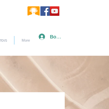
Войти
מוסד
More