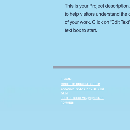
This is your Project descriptio
to help visitors understand th
of your work. Click on "Edit Text
text box to start.
школы
местные органы власти
академические институты
АОИ
неотложная медицинская
помощь