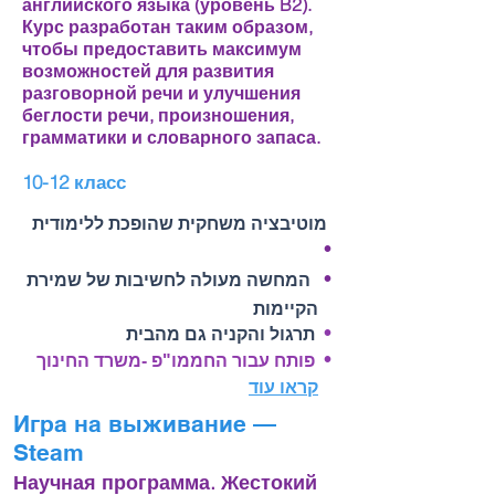
английского языка (уровень B2).
Курс разработан таким образом,
чтобы предоставить максимум
возможностей для развития
разговорной речи и улучшения
беглости речи, произношения,
грамматики и словарного запаса.
10-12 класс
מוטיבציה משחקית שהופכת ללימודית
•
•
המחשה מעולה לחשיבות של שמירת
הקיימות
•
תרגול והקניה גם מהבית
•
פותח עבור החממו"פ -משרד החינוך
קראו עוד
Игра на выживание —
Steam
Научная программа. Жестокий