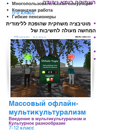
העתיקה רומא ויהודה
Многопользовательская симуляция
Командная работа
5-9 класс
Гибкие пенсионеры
•
מוטיבציה משחקית שהופכת ללימודית
המחשה מעולה לחשיבות של
•
שמירת
Читать далее
הקיימות
•
תרגול והקניה גם מהבית
•
פותח עבור החממו"פ
משרד החינוך
-
קראו עוד
Массовый офлайн-
мультикультурализм
Введение в мультикультурализм и
Культурное разнообразие
7-12 класс