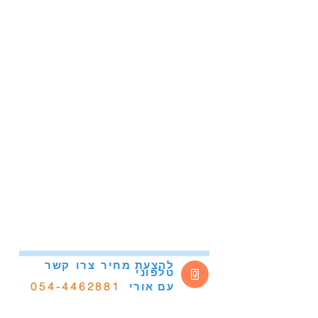
להצעת מחיר
צרו
קשר
טלפוני
054-4462881
אורי
עם