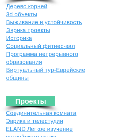
Дерево корней
3d объекты
Выживание и устойчивость
Эврика проекты
Историка
Социальный фитнес-зал
Программа непрерывного
образования
Виртуальный тур-Еврейские
общины
Проекты
Соединительная комната
Эврика и телестудии
ELAND Легкое изучение
английского языка