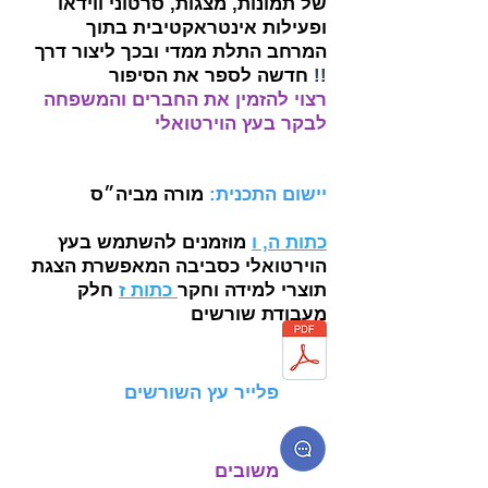
של תמונות, מצגות, סרטוני ווידאו
ופעילות אינטראקטיבית בתוך
המרחב התלת ממדי ובכך ליצור דרך
!!
חדשה לספר את הסיפור
רצוי להזמין את החברים והמשפחה
לבקר בעץ הוירטואלי
יישום התכנית:
מורה מביה״ס
כתות ה, ו
מוזמנים להשתמש בעץ
הוירטואלי כסביבה המאפשרת הצגת
תוצרי למידה וחקר
כתות ז
חלק
מעבודת שורשים
פלייר עץ השורשים
משובים