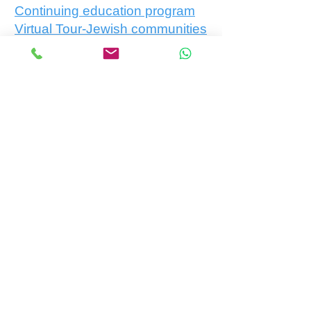
Continuing education program
Virtual Tour-Jewish communities
Projects
Bridging room
Eureka and TV Studios
ELAND Learning english easily
Get In Touch
First Name
Last Name
Email