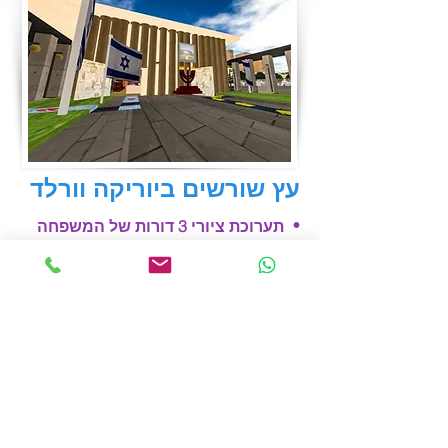
עץ שורשים ביוריקה וורלד
•
תערוכת ציורי 3 דורות של המשפחה
תלמיד כתה ז׳ ליאובק
להצעת מחיר
צרו
קשר
טלפוני
אורי
054-4462881
עם