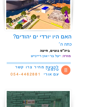
האם היו יורדי ים יהודים?
ד
כתה ה׳
חיפה ‬
‫ ביה"ס נופים,
‫ מורה:
יעל בר-און רייניש
להצעת מחיר
צרו
קשר
טלפוני
אורי
054-4462881
עם