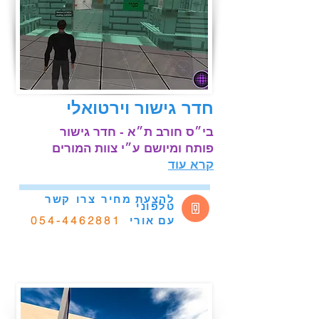
חדר גישור וירטואלי
בי״ס חורב ת״א - חדר גישור
פותח ומיושם ע״י צוות
המורים
קרא עוד
להצעת מחיר
צרו
קשר
טלפוני
אורי
054-4462881
עם