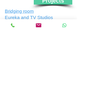
Projects
Bridging room
Eureka and TV Studios
ELAND
Learning english easily
Get In Touch
First Name
Last Name
Email