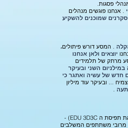
נהלי פסגות.
י
. אנחנו פוגשים מנהלים
 סקרנים שמוכנים להשקיע
הקלה
. המסע דורש פיתולים،
חנו
יוצאים ולאן אנחנו
סע מרתק של תלמידים
מילניום השני ובעיקר
ום חדש של עשיה ואתגר כי
יח ... ובעיקר עוד מיליון
תעה
.
היא פלטפורמת עולם וירטואלי ללמידה، פלטפורמה המביאה למימוש את תפיסת ה EDU 3D3C) -
 מרובי משתתפים המשלבים