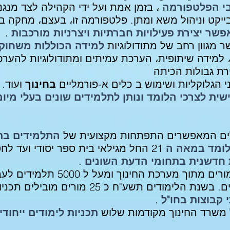
בי הפלטפורמה
، בזמן אמת ועל ידי הקהילה לצד מנגנ
ייקט וניהול משא ומתן. פלטפורמה זו، בעצם، מחקה ב
שר יצירת פעילויות חברתיות ויצרניות מורכבות
.
מגוון רחב של מתודולוגיות
למידה הכוללות משחוק
 למידה שיתופית، הערכת עמיתים ומתודולוגיות להערכ
ירת גבולות הכיתה
 הגלוקליות ושימוש ב כלים
א-פורמליים
בחינוך
ועוד.
מ
ית לצרכי הלומד ונותן לתלמידים שונים בעלי מיומנ
לים המאפשרים התפתחות מקצועית של
התלמידים בת
הלומד במאה ה
21 החל מגילאי בית ספר יסודי ועד לחטיבה עליונה
 חדשנית בתחומי הדעת השונים
.
עד היום הוכשרו מעל ל 150 מורים מת
הפועלים בכ 60 בתי ספר שונים. בשנת הלימודים
קבוצות בחו"ל
.
משרד החינוך מקודמות שלוש
תכניות לימודים ייחוד