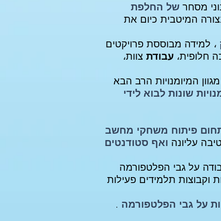
וני מסחר
של החלפת
צורה המיטבית כיום את
، למידה מבוססת פרויקטים
ה חלופית،
עבודת
צוות،
גוון המיומנויות הרב הבא
ויות שונות לבוא לידי
חום פיתוח משחקי מחשב
ואף סטודנטים
וך מערכת החינוך ומעל ל 5000 תלמידים לעבודה על גבי הפלטפורמה
 תשע"ח כ 25 מורים מובילים תכניות וקבוצות תלמידים פעילות
יות על גבי הפלטפורמה
.