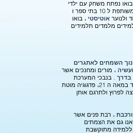
 בואו נפתח משחק עם ילדי
. בואו נבנה סביבה משותפת ל 10 בתי ספר ו
ד ולנוער
אוטיסטי
، בואו
ידים מלמדים תלמידים
נוך השמחים לאתגרים
עשיה
، מורים ומחנכים אשר
 בדרך
. בנבכי המערכת
מצאנו מפות אוצר שונות (למידה משמעותית، פריצת גבולות הכיתה، מיומנויות הלומד במאה ה 21، פדגוגיה מוטת
רצה לפרוץ ולתרגם אותן
ורכבת
، רבת פנים אשר
אנו גם את הצמתים
 ללמידה מתוקשבת