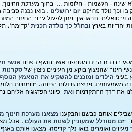
א שינה - הגשמות - חלומות .... בתוך מערכת החינוך.
בו וכך נולד פרויקט
יום ירושלים
תראו איך ניתן לפעול עבור החינוך המיוח
ת יהודיות בארץ
ובחו"ל כך נולדה תכנית
"קדימה"،
תלמ
סע ברכבת הרים מטורפת אשר חושף בפנינו
אנשי חי
נשי חינוך שהניצוץ בוקע מן העיניים ניצוץ של
סקרנות ו
בעיני
הילדים ומוכנים להשקיע את המאמץ הנוסף
לנו את דרך ההתקדמות
ואת
כיווני הפדגוגיה אליהם נ
בילים אותם כבשנו והבקענו
מצאנו מערכת חינוך מ
ד
יזם מטורלל שמעוניין לשנות את העולם
، אבל מצ
עיזים ואומרים בואו נלך קדימה، מצאנו אותם באגף