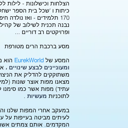
הצלחות וכישלונות - לילות לל
כיתות ו 'שכל בית הספר ישחק 
170 תלמידים - ואז נולדה חיפה וירטואלית.
נבנה תכנית לשילוב של קהילו
ופרויקטים רב דוריים ...
מסע ברכבת הרים מטורפת
המסע של
EurekWorld
הוא מ
ומעוניינים לבצע שינויים
، א
משתוקקים להדליק את הניצוץ 
עתיד) מפות אשר כמו סימנו 
לתוכניות
מעשיות
.
במעקב אחרי המפות שלנו והש
לעיתים מביטה בעייפות על עו
המקדמים. אותם צמתים אשר מ