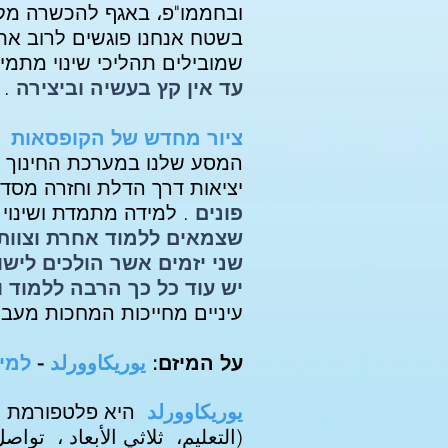
ובחממו"פ، באגף להכשרה מקצו
בשטח אנחנו פוגשים לרוב את
שמובילים תהליכי שינוי מתמי
עד אין קץ בעשיה וביצירה
.
ציור מחדש של הקופסאות
המסע שלנו במערכת החינוך א
יציאות דרך הדלת וחזרה מסד
פונים
. למידה מתמדת ושינוי
שצמאים ללמוד אחרת וצוותי
שני יזמים אשר הולכים לישו
יש עוד כל כך הרבה ללמוד 
עיניים מחייכות המחכות מעב
על המיזם:
يوريكاوورلد
-
למיד
يوريكاوورلد
(التعليم،
ثلاثي الأبعاد ،
تواصل