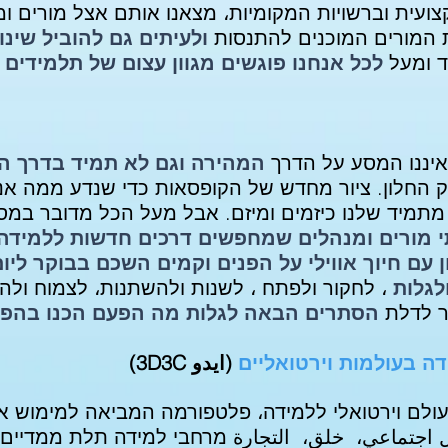
עית וברשויות המקומיות، מצאנו אותם אצל מורים ומ
 המורים המוכנים להתנסות
ולעיתים גם להוביל שינו
ד ומעל
לכל אנחנו פוגשים מגוון עצום של תלמידים
יננו המסע על הדרך
המהירה וגם לא תמיד בדרך 
ק החלון. ציור מחדש של הקופסאות כדי שנדע ממה אנ
 מתמיד שלנו כיזמים ומיזם. אבל מעל הכל מדובר במ
 מורים ומנהלים שמחפשים דרכים חדשות ללמידה ב
ן עם חיוך אווילי על הפנים וקמים השכם בבוקר לי
ולגלות
، לחקור ולפתח ، לשנות ולהשתנות، לצמוח ולהצמ
ר לדלת
הסתרים הבאה לגלות מה הפעם הכנו בהפ
ה בעולמות וירטואליים
(ايدو 3D3C)
 اجتماعي،
خلق،
التجارة
מרחבי למידה תלת ממדיים