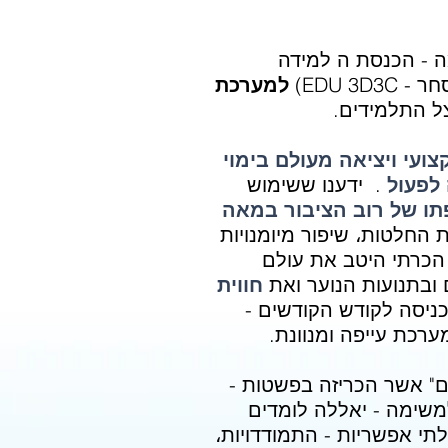
ה -
הכנסת
ה למידה
EDU 3)
למערכת
ל התלמידים.
ועי ויציאה מעולם בימוי
 לפעול
.
ידענו ששימוש
ו של רוב הציבור במאה
לת החלטות،
שיפור מיומנויות
 הכרתי היטב את עולם
ובתנועות הנוער ואת
חווית
ניסה לקודש הקודשים -
רכת עייפה ומנוונת.
ים" אשר הכריזה בפשטות -
משימה - יאללה לומדים
י אפשריות - התמודדויות،