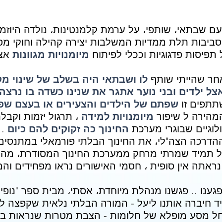
 עם שבתאי، שותפי، על ערמת קלמנטינות، נולדה היוזמ
סביבות תלת ממדיות המשלבות יצירה קהילה וחוקי מסחר - D3C
תפיסות פדגוגיות וככלי לפיתוח
מיומנויות מגוונות
אצ
אחר שהייתי שותף
לו ושבתאי היה בשלב של שינוי מקצ
אצל ילדים ובני נוער אתגר את שנינו כשדה בו נרצה
תפים זו
שפתם של הילדים והצעירים או בעצם שפת
מהירה ל שיפור
מיומנויות למידה
، תרגול יזמות וקב
לוגיים שבוגרי מערכת
החינוך כה זקוקים להם כיום
.
ההדרכה הצה"לי،
את החינוך הבלתי פורמאלי במתנסים 
ל תמיד שמרתי מרחק ממערכת החינוך המסודרת، מהכ
ראתה אין סופית ، חסמי האישורים נראו מפחידים והמע
פגענו .. פגשנו מנהלת מיוחדת، אסתי، מבית ספר "נופ
ד חיברה אותנו ליעל - המורה הבלתי נלאית שקפצה ל
חל מסע מופלא של חלומות - הצבת מטרות שנראות בלת