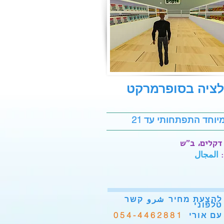
לציה בסופרמרקט
מיוחד התפתחותי עד 21
דקלים،
المجال
להצעת מחיר
شرو
קשר
טלפוני
054-4462881
עם אורי