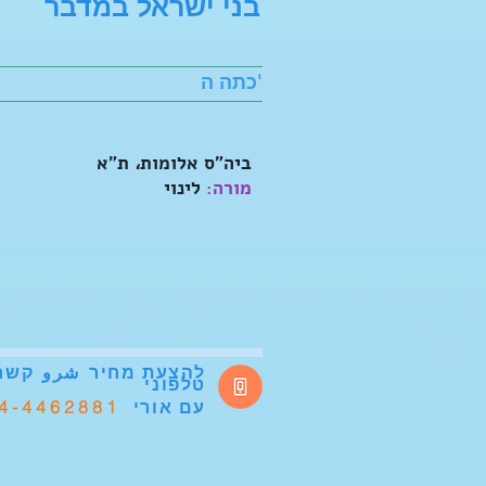
בני ישראל במדבר
כתה ה'
‬
ביה"ס
אלומות،
ת"א
‬
‫ מורה:
לינוי
להצעת מחיר
شرو
קשר
טלפוני
4-4462881
עם אורי