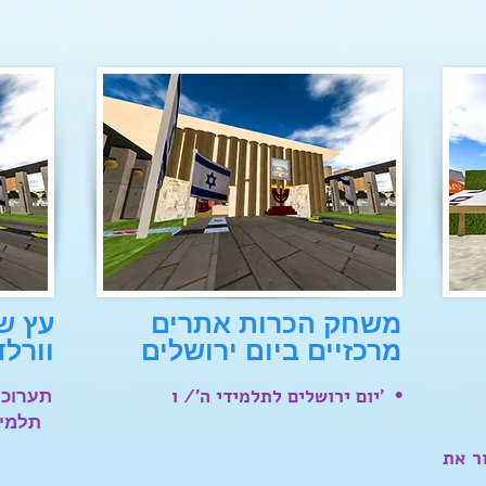
משחק
הכרות אתרים
עץ ש
מרכזיים ביום ירושלים
וורלד
•
יום ירושלים לתלמידי ה'/ ו'
תערוכת ציורי 3
תלמיד
ר את