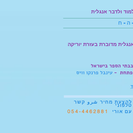
מוד ולדבר אנגלית
 ה - ח
נגלית מדוברת בעזרת יוריקה
בתי הספר בישראל
פתחת
-
עינבל פרנקו וויס
ד
להצעת מחיר
شرو
קשר
טלפוני
054-4462881
עם אורי