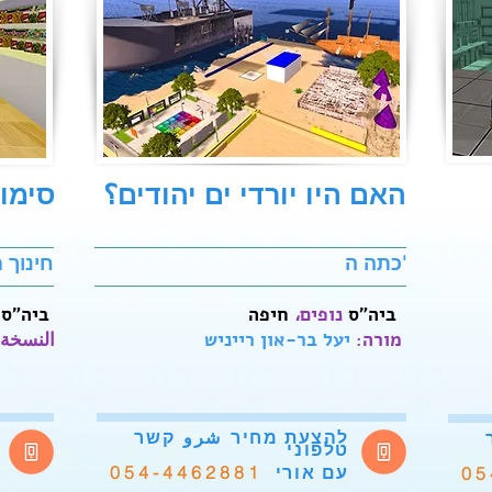
האם היו יורדי ים יהודים؟
סימו
ד
כתה ה'
חינוך 
‬
ביה"ס
נופים،
חיפה
ביה"ס
‫ מורה:
יעל בר-און רייניש
النسخة:
להצעת מחיר
شرو
קשר
טלפוני
054-4462881
05
עם אורי