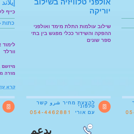
אולפני טלוויזיה בשילוב
إيلاند
יוריקה
כייף לל
כתות -
שילוב עולמות התלת מימד ואולפני
ההפקה והשידור ככלי מפגש בין בתי
ספר שונים
לימוד א
וורלד
מיושם
ב
מורה מ
קרא עו
להצעת מחיר
شرو
קשר
טלפוני
054-4462881
05
עם אורי
يدعم