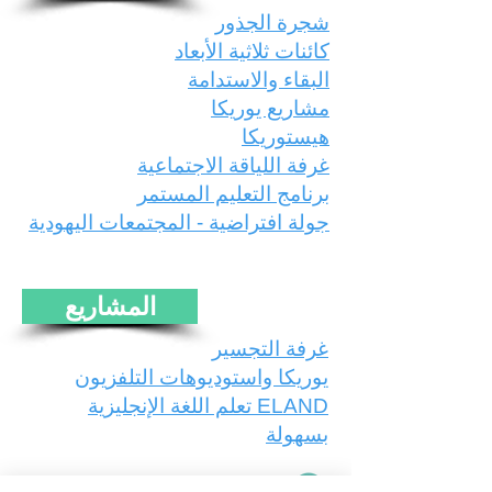
شجرة الجذور
كائنات ثلاثية الأبعاد
البقاء والاستدامة
مشاريع يوريكا
هيستوريكا
غرفة اللياقة الاجتماعية
برنامج التعليم المستمر
جولة افتراضية - المجتمعات اليهودية
المشاريع
غرفة التجسير
يوريكا واستوديوهات التلفزيون
ELAND تعلم اللغة الإنجليزية
بسهولة
קראו עוד