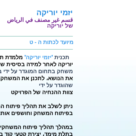
יזמי יוריקה
قسم غير مصنف في الرياض
של יוריקה
מיועד לכתות ה - ט
תכנית
"יזמי יוריקה"
מלמדת תל
יוריקה לאחר למידה בסיסית של
משחק בתחום המוגדר על ידי 
את הנושא، לתכנן את המשחק
שהוגדר על ידי
צוות
ההנחיה של הפרויקט
ניתן לשלב את תהליך פיתוח ה
בפיתוח
המשחק וחושפים אותו
במהלך תהליך פיתוח המשחקים 
בתלת מימד، יצירת קטעי קוד ב