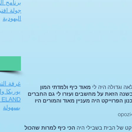
برنامج ال
جولة افت
اليهودية
غرفة الت
אה וגדולה היה לי
מאוד כיף ולמדתי המון
يوريكا و
שנה הזאת על מחשבים ועזרו לי גם החברים
D
ון הפרוייקט היה מעניין מאוד והמורים היו
بسهولة
קט של הבית בשבילי היה
הכי כיף למרות שהכול