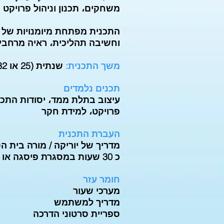
משחקים،
תכנון וניהול פרויקט ו
התכנית מפתחת מיומנויות של ח
וחשיבה תהליכית، ראיה מרחבית
משך התכנית:
שנתית (25 או 32 שבועות)، שעתיים בשבוע
תכנים נלמדים
עיצוב בתלת ממד، יסודות התכנ
פרויקט، למידת חקר
העברת התכנית
מדריך של יוריקה / מורה בית ה
כ 30 שעות במסגרת פיסגה או השתלמות בית ספרית
חומר עזר
מערכי שעור
מדריך למשתמש
ספריית סרטוני הדרכה