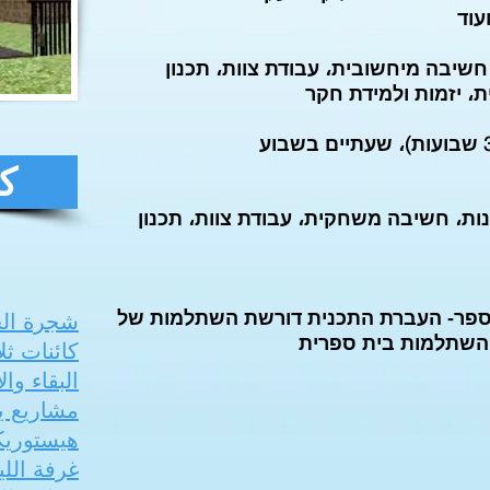
עוד
שיבה מיחשובית، עבודת צוות، תכנון
، יזמות ולמידת חקר
كت
ות، חשיבה משחקית، עבודת צוות، תכנון
ספר
העברת התכנית דורשת השתלמות של
-
شجرة الج
كائنات ثلا
البقاء وا
مشاريع ي
هيستوريك
غرفة اللي