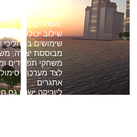
משחק והנאה. עולם
המשלב יצירה, ריבו
.
מסחר בסיסיים
שילוב יכולות אלו מ
שימושים בתהליכי ה
מבוססת יצירה, מש
משחקי תפקידים ומ
לצד מערכות סימולצי
אתגרים
ליוריקה ישנם גם ח
תלת ממד, משקפי מ
ובקרי רובוטיקה