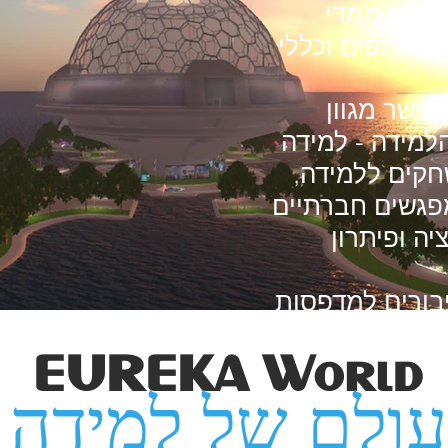
 תלת ממדי
י משתפים וכללי
אפשר מגוון
למידה - למידה
חקים ללמידה,
פגשים חברתיים
ה ופיתרון
יבורים למדפסות
ציאות מדומה
EUREKA World
עולם של למידה