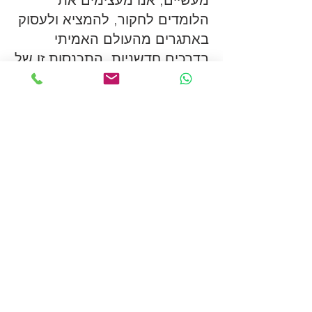
הלומדים לחקור, להמציא ולעסוק
באתגרים מהעולם האמיתי
בדרכים חדשניות. התכנסות זו של
טכנולוגיות יוצרת מערכת דינמית,
ממוקדת לומד, שבה דמיון פוגש
עשיה, וסקרנות מניעה גילוי
משמעותי.
EUREKA
WORLD
יוצרים חברותא אנושית במציאות מעושרת
ערכי הליבה שלנו :
מקצועיות,
יושרה, סקרנות וחדשנות