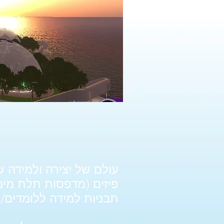
עולם של יצירה ולמידה 
תבניות למידה ללומדים/ות במאה ה 21 ומיושם בהצלחה זו 