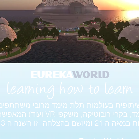
EUREKA
WORLD
learning how to learn
שיתופית בעולמות תלת מימד מרובי משתתפים
פיזים (מדפסות תלת מימד, בקרי רוב
השנה ה 3 במערכת החינוך!!!