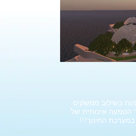
/ות בשילוב ממשקים
וטיקה, משקפי VR ועוד) המאפשר הטמעה איכותית של